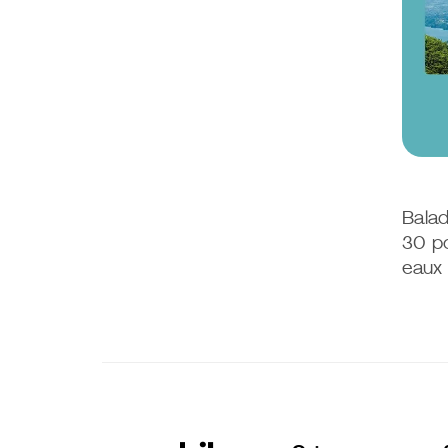
Balad
30 po
eaux 